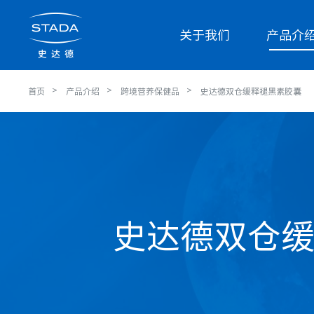
关于我们
产品介
首页
产品介绍
跨境营养保健品
史达德双仓缓释褪黑素胶囊
史达德双仓