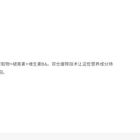
取物+褪黑素+维生素B6。双仓缓释技术让这些营养成分持
迎。