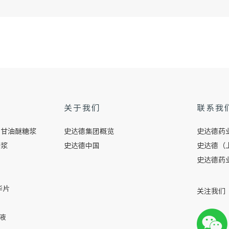
关于我们
联系我
创甘油醚糖浆
史达德集团概览
史达德药业
糖浆
史达德中国
史达德（上
史达德药业
华片
关注我们
液