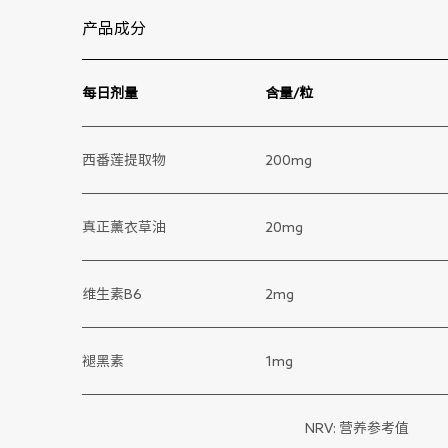
产品成分
每日剂量
含量/粒
西番莲提取物
200mg
真正薰衣草油
20mg
维生素B6
2mg
褪黑素
1mg
NRV: 营养参考值