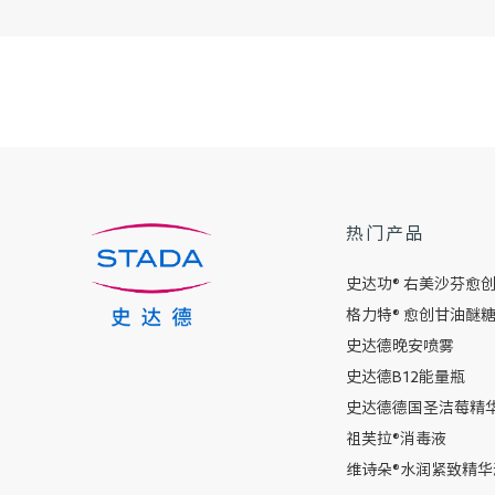
热门产品
史达功® 右美沙芬愈
格力特® 愈创甘油醚
史达德晚安喷雾
史达德B12能量瓶
史达德德国圣洁莓精
祖芙拉®消毒液
维诗朵®水润紧致精华